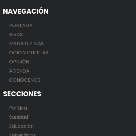
NAVEGACIÓN
PORTADA
RIVAS
MADRID Y MÁS
OCIO Y CULTURA
OPINIÓN
AGENDA
CONÓCENOS
SECCIONES
Política
Sanidad
Educación
Entrevistas