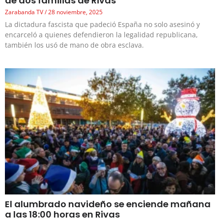
de dos familias de Rivas
Zarabanda TV
28 noviembre, 2025
La dictadura fascista que padeció España no solo asesinó y
encarceló a quienes defendieron la legalidad republicana,
también los usó de mano de obra esclava.
El alumbrado navideño se enciende mañana
a las 18:00 horas en Rivas