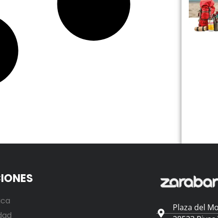
IONES
ica
Plaza del Mo
dad