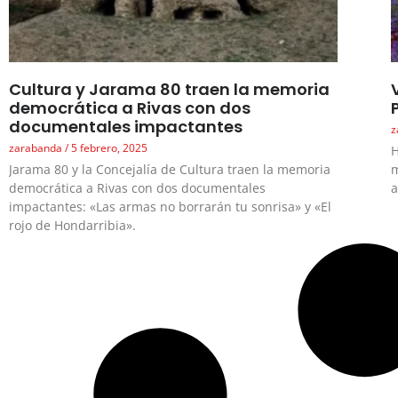
Cultura y Jarama 80 traen la memoria
democrática a Rivas con dos
documentales impactantes
z
zarabanda
5 febrero, 2025
H
Jarama 80 y la Concejalía de Cultura traen la memoria
m
democrática a Rivas con dos documentales
a
impactantes: «Las armas no borrarán tu sonrisa» y «El
rojo de Hondarribia».