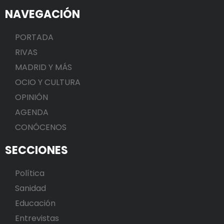
NAVEGACIÓN
PORTADA
RIVAS
MADRID Y MÁS
OCIO Y CULTURA
OPINIÓN
AGENDA
CONÓCENOS
SECCIONES
Política
Sanidad
Educación
Entrevistas