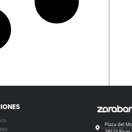
IONES
ica
Plaza del Mo
dad
28523 Rivas