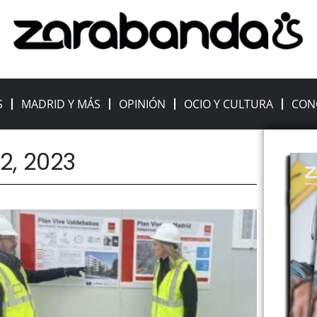
S
MADRID Y MÁS
OPINIÓN
OCIO Y CULTURA
CON
22, 2023