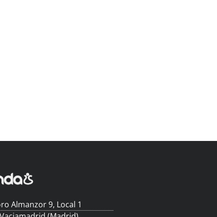
ro Almanzor 9, Local 1
 Vaciamadrid (Madrid)