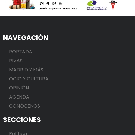
NAVEGACIÓN
PORTADA
RIVAS
MADRID Y MÁS
OCIO Y CULTURA
OPINIÓN
AGENDA
CONÓCENOS
SECCIONES
Política