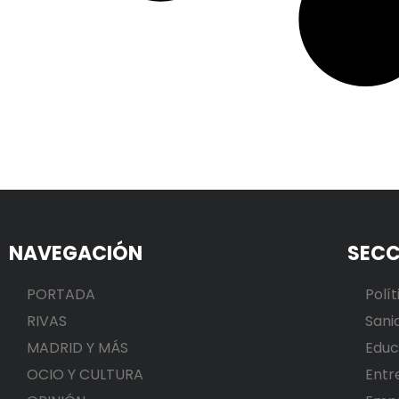
NAVEGACIÓN
SECC
PORTADA
Polít
RIVAS
Sani
MADRID Y MÁS
Educ
OCIO Y CULTURA
Entr