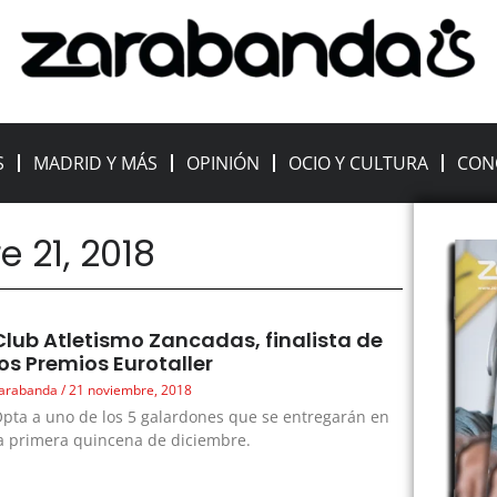
S
MADRID Y MÁS
OPINIÓN
OCIO Y CULTURA
CON
e 21, 2018
Club Atletismo Zancadas, finalista de
los Premios Eurotaller
arabanda
21 noviembre, 2018
pta a uno de los 5 galardones que se entregarán en
a primera quincena de diciembre.