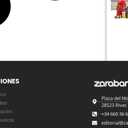
IONES
ica
Plaza del Mo
dad
28523 Rivas
ación
+34 660 36 
evistas
editorial@z