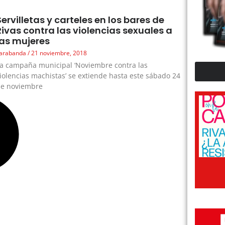
Servilletas y carteles en los bares de
Rivas contra las violencias sexuales a
las mujeres
arabanda
21 noviembre, 2018
a campaña municipal ‘Noviembre contra las
iolencias machistas’ se extiende hasta este sábado 24
de noviembre