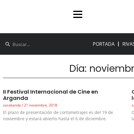
PORTADA
RIVA
Día: noviembr
II Festival Internacional de Cine en
Arganda
zarabanda
21 noviembre, 2018
z
El plazo de presentación de cortometrajes es del 19 de
O
noviembre y estará abierto hasta el 6 de diciembre.
l