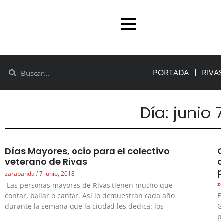
PORTADA
RIVA
Día: junio 
Días Mayores, ocio para el colectivo
veterano de Rivas
zarabanda
7 junio, 2018
z
Las personas mayores de Rivas tienen mucho que
contar, bailar o cantar. Así lo demuestran cada año
E
durante la semana que la ciudad les dedica: los
G
p