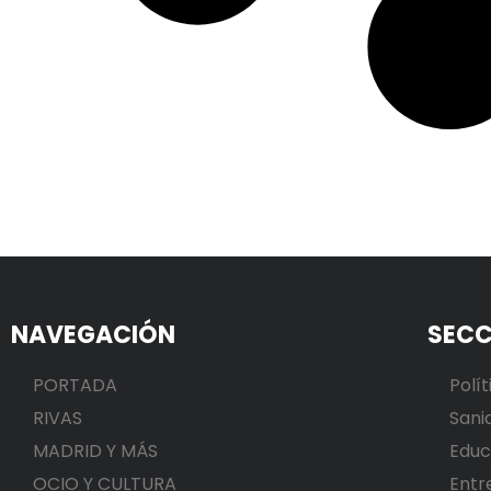
NAVEGACIÓN
SECC
PORTADA
Polít
RIVAS
Sani
MADRID Y MÁS
Educ
OCIO Y CULTURA
Entr