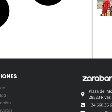
IONES
ica
Plaza del Mo
dad
28523 Rivas
ación
+34 660 36 
evistas