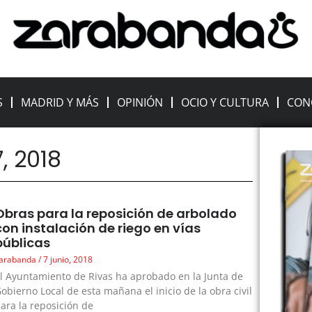
S
MADRID Y MÁS
OPINIÓN
OCIO Y CULTURA
CON
7, 2018
Obras para la reposición de arbolado
con instalación de riego en vías
públicas
arabanda
7 junio, 2018
l Ayuntamiento de Rivas ha aprobado en la Junta de
obierno Local de esta mañana el inicio de la obra civil
ara la reposición de