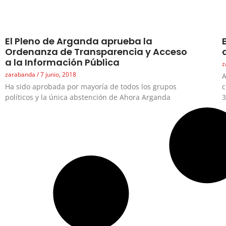
El Pleno de Arganda aprueba la
Ordenanza de Transparencia y Acceso
a la Información Pública
z
zarabanda
7 junio, 2018
A
Ha sido aprobada por mayoría de todos los grupos
c
políticos y la única abstención de Ahora Arganda
3