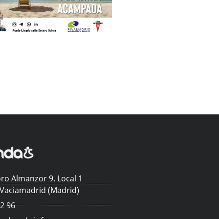
ro Almanzor 9, Local 1
 Vaciamadrid (Madrid)
62 96