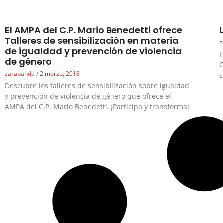
El AMPA del C.P. Mario Benedetti ofrece
Talleres de sensibilización en materia
z
de igualdad y prevención de violencia
H
de género
C
zarabanda
2 marzo, 2018
s
Descubre los talleres de sensibilización sobre igualdad
y prevención de violencia de género que ofrece el
AMPA del C.P. Mario Benedetti. ¡Participa y transforma!