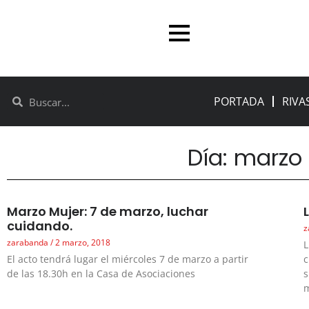
PORTADA
RIVA
Día: marzo 
Marzo Mujer: 7 de marzo, luchar
cuidando.
z
zarabanda
2 marzo, 2018
L
El acto tendrá lugar el miércoles 7 de marzo a partir
c
de las 18.30h en la Casa de Asociaciones
s
m