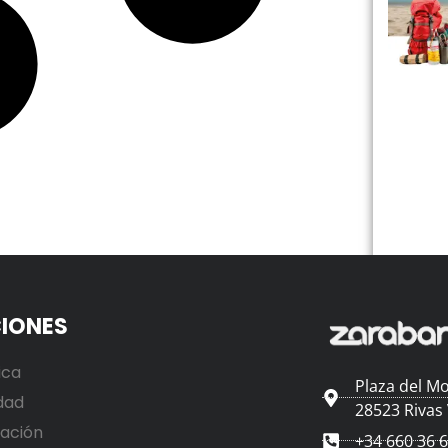
IONES
ica
Plaza del Mo
dad
28523 Rivas
ación
+34 660 36 