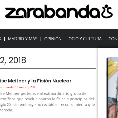
S
MADRID Y MÁS
OPINIÓN
OCIO Y CULTURA
CON
2, 2018
Lise Meitner y la Fisión Nuclear
arabanda
2 marzo, 2018
ise Meitner pertenece al extraordinario grupo de
ientíficos que revolucionaron la física a principios del
iglo XX, sin embargo no recibió el reconocimiento que
erecía.