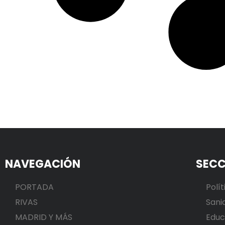
NAVEGACIÓN
SECC
PORTADA
Polít
RIVAS
Sani
MADRID Y MÁS
Educ