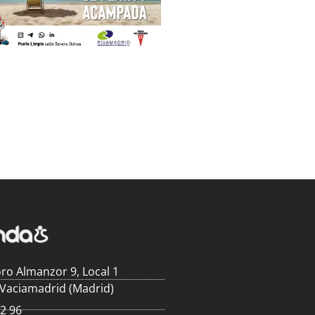
ro Almanzor 9, Local 1
 Vaciamadrid (Madrid)
62 96