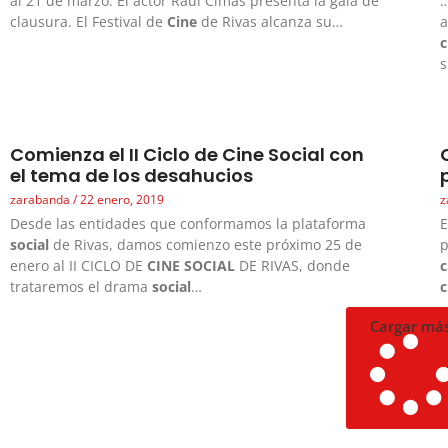
al 21 de marzo. El actor Raúl Cimas presenta la gala de
…
clausura. El Festival de
Cine
de Rivas alcanza su…
a
c
Comienza el II Ciclo de Cine Social con
el tema de los desahucios
zarabanda
22 enero, 2019
z
Desde las entidades que conformamos la plataforma
E
social
de Rivas, damos comienzo este próximo 25 de
p
enero al II CICLO DE
CINE SOCIAL
DE RIVAS, donde
c
trataremos el drama
social
…
c
Cargar má