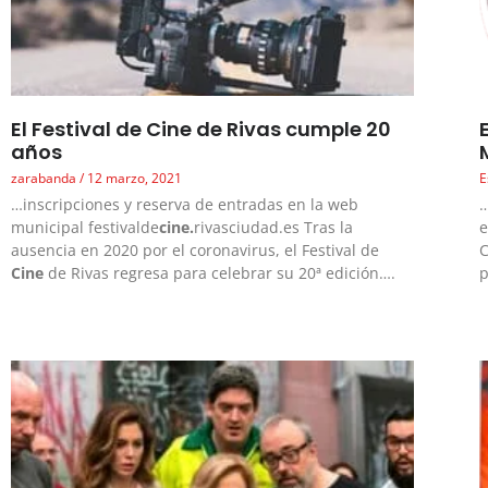
El Festival de Cine de Rivas cumple 20
años
zarabanda
12 marzo, 2021
E
…inscripciones y reserva de entradas en la web
…
municipal festivalde
cine.
rivasciudad.es Tras la
e
ausencia en 2020 por el coronavirus, el Festival de
C
Cine
de Rivas regresa para celebrar su 20ª edición….
p