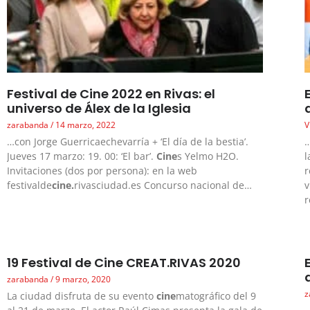
Festival de Cine 2022 en Rivas: el
universo de Álex de la Iglesia
zarabanda
14 marzo, 2022
V
…con Jorge Guerricaechevarría + ‘El día de la bestia’.
…
Jueves 17 marzo: 19. 00: ‘El bar’.
Cine
s Yelmo H2O.
l
Invitaciones (dos por persona): en la web
r
festivalde
cine.
rivasciudad.es Concurso nacional de…
v
r
19 Festival de Cine CREAT.RIVAS 2020
zarabanda
9 marzo, 2020
z
La ciudad disfruta de su evento
cine
matográfico del 9