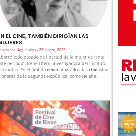
EN EL CINE, TAMBIÉN DIRIGÍAN LAS
MUJERES
speranza Negueroles
22 marzo, 2026
borró todo pasado de libertad de la mujer durante
ste periodo”. Irene Otero, investigadora del Instituto
ervantes. En el ámbito
cine
matográfico, las
cine
astas
ioneras de la Segunda República, como Helena…