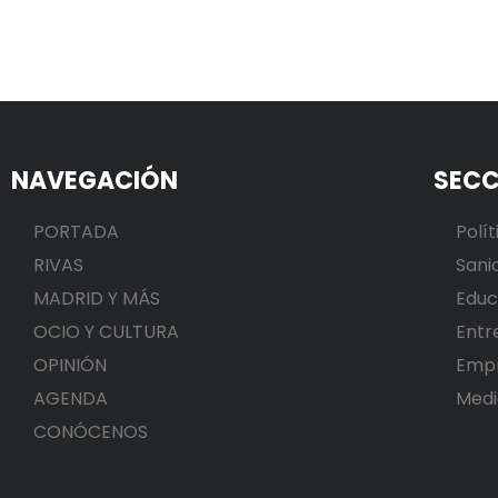
NAVEGACIÓN
SECC
PORTADA
Polít
RIVAS
Sani
MADRID Y MÁS
Educ
OCIO Y CULTURA
Entr
OPINIÓN
Emp
AGENDA
Medi
CONÓCENOS