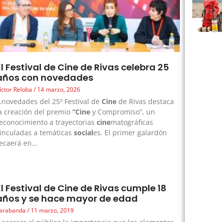
El Festival de Cine de Rivas celebra 25
años con novedades
íctor Reloba
14 marzo, 2026
novedades del 25º Festival de
Cine
de Rivas destaca
a creación del premio
“Cine
y Compromiso”, un
econocimiento a trayectorias
cine
matográficas
inculadas a temáticas
social
es. El primer galardón
ecaerá en…
El Festival de Cine de Rivas cumple 18
años y se hace mayor de edad
arabanda
11 marzo, 2019