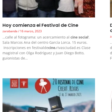
Hoy comienza el Festival de Cine
zarabanda
16 marzo, 2023
z
…calle al fotograma: un acercamiento al
cine social
’.
Sala Marcos Ana del centro García Lorca. 15 euros.
…
Inscripciones en festivalde
cine.
rivasciudad.es Clase
d
magistral con Olga Rodríguez y Juan Diego Botto,
guionistas de…
F