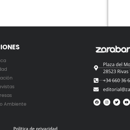
IONES
ica
Plaza del Mo
dad
28523 Rivas
ación
+34 660 36 
evistas
editorial@z
resas
o Ambiente
Política de privacidad