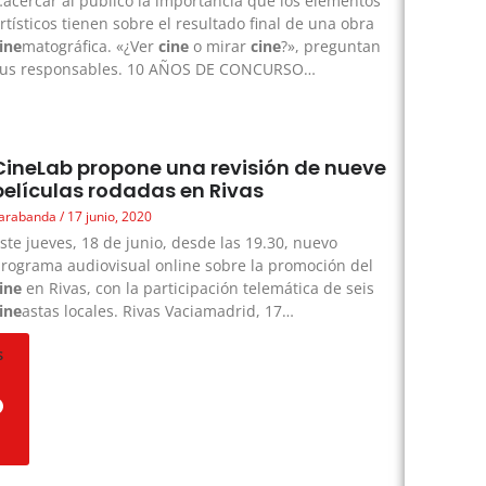
acercar al público la importancia que los elementos
rtísticos tienen sobre el resultado final de una obra
ine
matográfica. «¿Ver
cine
o mirar
cine
?», preguntan
sus responsables. 10 AÑOS DE CONCURSO…
CineLab propone una revisión de nueve
películas rodadas en Rivas
arabanda
17 junio, 2020
ste jueves, 18 de junio, desde las 19.30, nuevo
rograma audiovisual online sobre la promoción del
ine
en Rivas, con la participación telemática de seis
ine
astas locales. Rivas Vaciamadrid, 17…
s